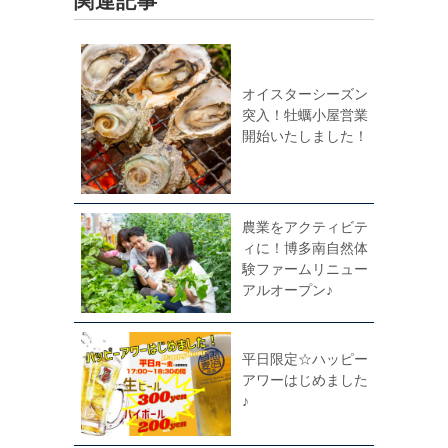
関連記事
オイスターシーズン
突入！牡蠣小屋営業
開始いたしました！
農業をアクティビテ
ィに！博多南自然体
験ファームリニュー
アルオープン♪
平日限定☆ハッピー
アワーはじめました
♪