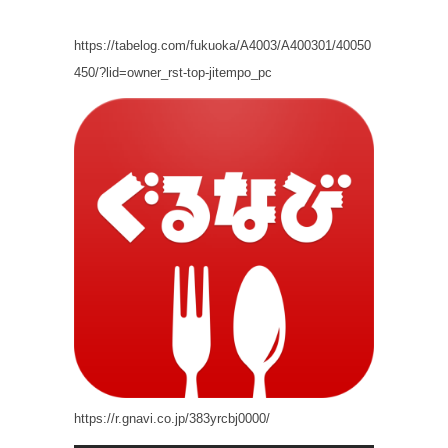
https://tabelog.com/fukuoka/A4003/A400301/40050
450/?lid=owner_rst-top-jitempo_pc
https://r.gnavi.co.jp/383yrcbj0000/