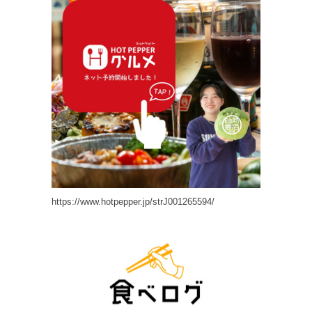
https://www.hotpepper.jp/strJ001265594/