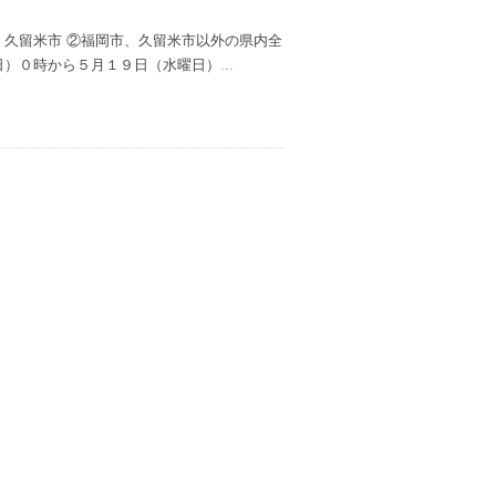
、久留米市 ②福岡市、久留米市以外の県内全
日）０時から５月１９日（水曜日）
...