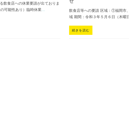
せ
する飲食店への休業要請が出ておりま
更の可能性あり）臨時休業
...
飲食店等への要請 区域：①福岡市
域 期間：令和３年５月６日（木曜
続きを読む