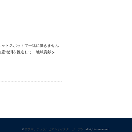
ホットスポットで一緒に働きません
地産地消を推進して、地域貢献を
...
©
博多南ナチュラルビア＆オイスターガーデン
. all rights reserved.