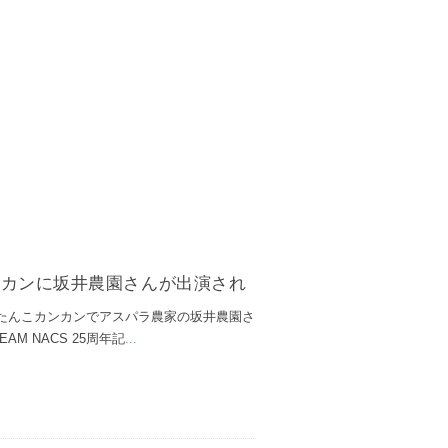
ンカンに坂井農園さんが出演され
ったんこカンカンでアスパラ農家の坂井農園さ
M NACS 25周年記
...