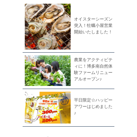
オイスターシーズン
突入！牡蠣小屋営業
開始いたしました！
農業をアクティビテ
ィに！博多南自然体
験ファームリニュー
アルオープン♪
平日限定☆ハッピー
アワーはじめました
♪