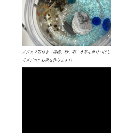
メダカ２匹付き（容器、砂、石、水草を飾りつけし
てメダカのお家を作ります♪）