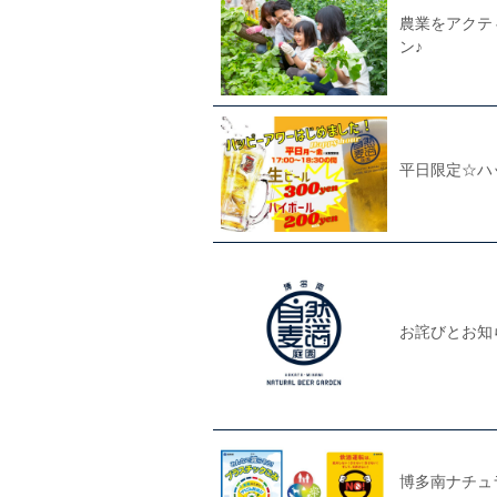
農業をアクテ
ン♪
平日限定☆ハ
お詫びとお知
博多南ナチュ