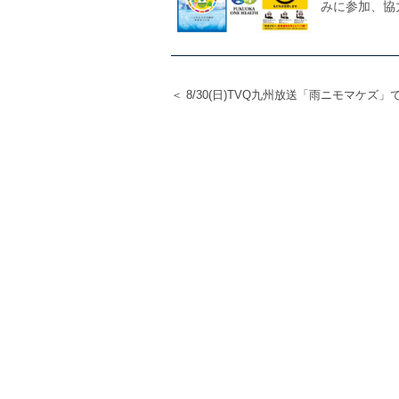
みに参加、協
＜ 8/30(日)TVQ九州放送「雨ニモマケズ