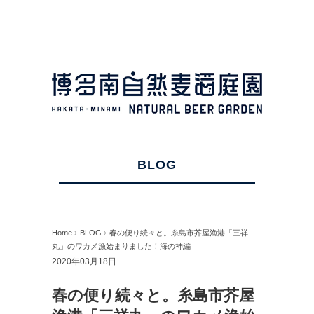
BLOG
Home
›
BLOG
›
春の便り続々と。糸島市芥屋漁港「三祥
丸」のワカメ漁始まりました！海の神編
2020年03月18日
春の便り続々と。糸島市芥屋