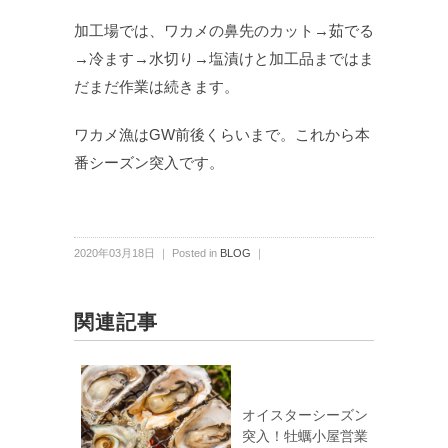
加工場では、ワカメの鼻先のカット→茹でる
→冷ます→水切り→塩漬けと加工品まではま
だまだ作業は続きます。
ワカメ漁はGW前後くらいまで。これから本
番シーズン突入です。
2020年03月18日 ｜ Posted in
BLOG
｜
関連記事
オイスターシーズン
突入！牡蠣小屋営業