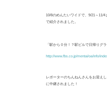
10/8のめんたいワイドで、9/21～
で紹介されました。
「駅から０分！？駅ビルで日帰りグラ
http://www.fbs.co.jp/mentai/oa/info/i
レポーターのちんねんさんをお迎えし
に中継されました！