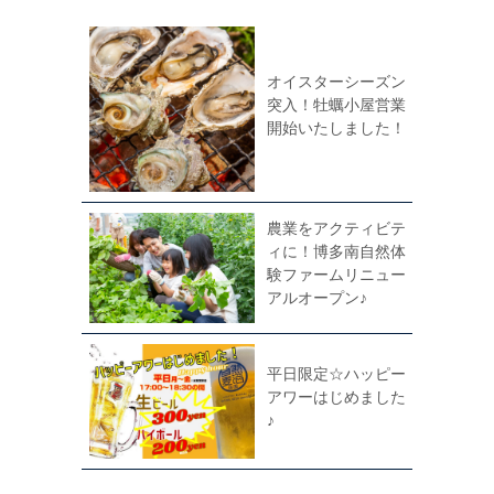
オイスターシーズン
突入！牡蠣小屋営業
開始いたしました！
農業をアクティビテ
ィに！博多南自然体
験ファームリニュー
アルオープン♪
平日限定☆ハッピー
アワーはじめました
♪