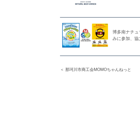
博多南ナチュ
みに参加、協
＜ 那珂川市商工会MOMOちゃんねっと