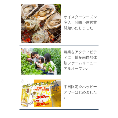
オイスターシーズン
突入！牡蠣小屋営業
開始いたしました！
農業をアクティビテ
ィに！博多南自然体
験ファームリニュー
アルオープン♪
平日限定☆ハッピー
アワーはじめました
♪