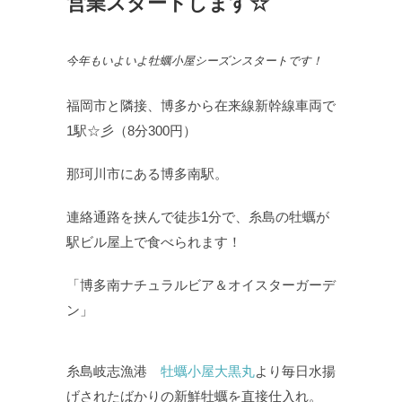
営業スタートします☆
今年もいよいよ牡蠣小屋シーズンスタートです！
福岡市と隣接、博多から在来線新幹線車両で
1駅☆彡（8分300円）
那珂川市にある博多南駅。
連絡通路を挟んで徒歩1分で、糸島の牡蠣が
駅ビル屋上で食べられます！
「博多南ナチュラルビア＆オイスターガーデ
ン」
糸島岐志漁港
牡蠣小屋大黒丸
より毎日水揚
げされたばかりの新鮮牡蠣を直接仕入れ。