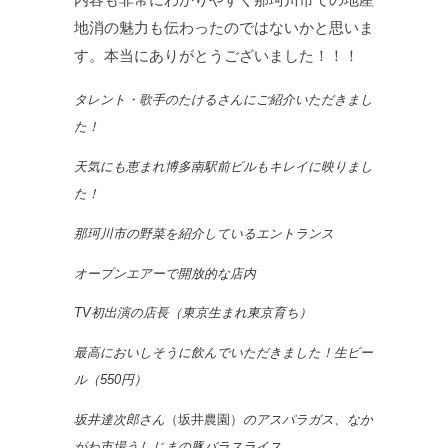
地消の魅力も伝わったのではないかと思いま
す。本当にありがとうございました！！！
タレント・歌手のたけるさんにご紹介いただきまし
た！
天気にも恵まれ博多南駅前ビルもキレイに映りまし
た！
那珂川市の野菜を紹介しているエントランス
オープンエアーで開放的な店内
TV初出演の店長（東京生まれ東京育ち）
最高においしそうに飲んでいただきました！生ビー
ル（550円）
坂井達次郎さん
（坂井農園）
のアスパラガス、なか
がわ市場うしじまの豚バラスライス