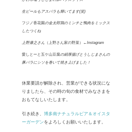
生ビールもアスパラも輝いてます(笑)
フジノ香花園
の金太郎鶏のミンチと鴨肉をミックス
したつくね
上野康之さん
（上野さん家の野菜）
←Instagram
愛しとーと五ケ山豆腐
の絹厚揚げとうしじまさんの
豚バラにシソを巻いて焼き上げました！
休業要請が解除され、営業ができる状況にな
りましたら、その時の旬の食材でみなさまを
おもてなしいたします。
引き続き、
博多南ナチュラルビア＆オイスタ
ーガーデン
をよろしくお願いいたします。