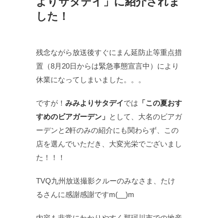
よりサタデイ」に紹介されま
した！
残念ながら放送後すぐにまん延防止等重点措
置（8月20日からは緊急事態宣言中）により
休業になってしまいました。。。
ですが！
みみよりサタデイ
では
「この夏おす
すめのビアガーデン」
として、大名のビアガ
ーデンと2軒のみの紹介にも関わらず、この
店を選んでいただき、大変光栄でございまし
た！！！
TVQ九州放送撮影クルーのみなさま、たけ
るさんに感謝感謝ですm(__)m
内容も非常にわかりやすく那珂川市での地産