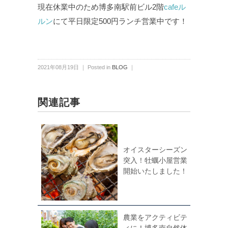
現在休業中のため博多南駅前ビル2階
cafeル
ルン
にて平日限定500円ランチ営業中です！
2021年08月19日 ｜ Posted in
BLOG
｜
関連記事
オイスターシーズン
突入！牡蠣小屋営業
開始いたしました！
農業をアクティビテ
ィに！博多南自然体