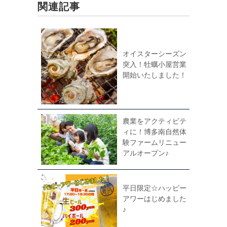
関連記事
オイスターシーズン
突入！牡蠣小屋営業
開始いたしました！
農業をアクティビテ
ィに！博多南自然体
験ファームリニュー
アルオープン♪
平日限定☆ハッピー
アワーはじめました
♪