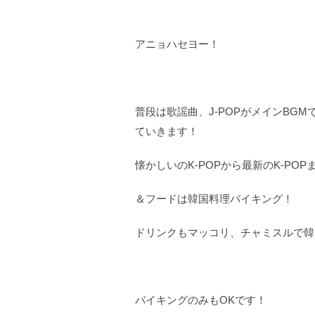
アニョハセヨー！
普段は歌謡曲、J-POPがメインBGM
ていきます！
懐かしいのK-POPから最新のK-PO
＆フードは韓国料理バイキング！
ドリンクもマッコリ、チャミスルで韓
バイキングのみもOKです！