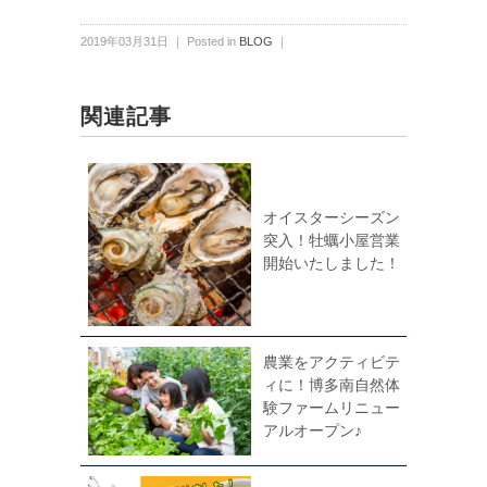
2019年03月31日 ｜ Posted in
BLOG
｜
関連記事
オイスターシーズン
突入！牡蠣小屋営業
開始いたしました！
農業をアクティビテ
ィに！博多南自然体
験ファームリニュー
アルオープン♪