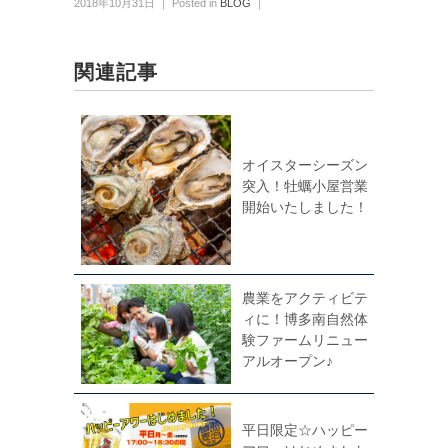
2018年10月31日 ｜ Posted in
BLOG
｜
関連記事
オイスターシーズン
突入！牡蠣小屋営業
開始いたしました！
農業をアクティビテ
ィに！博多南自然体
験ファームリニュー
アルオープン♪
平日限定☆ハッピー