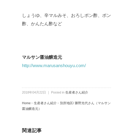
しょうゆ、辛マルみそ、おろしポン酢、ポン
酢、かんたん酢など
マルサン醤油醸造元
http://www.marusanshouyu.com/
2018年04月22日 ｜ Posted in
生産者さん紹介
Home
›
生産者さん紹介
›
別所地区/ 勝野光代さん（マルサン
醤油醸造元）
関連記事