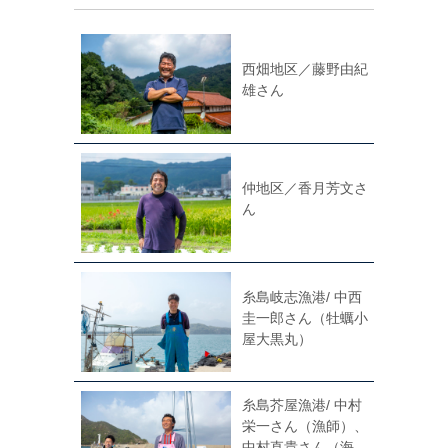
西畑地区／藤野由紀
雄さん
仲地区／香月芳文さ
ん
糸島岐志漁港/ 中西
圭一郎さん（牡蠣小
屋大黒丸）
糸島芥屋漁港/ 中村
栄一さん（漁師）、
中村直貴さん（海