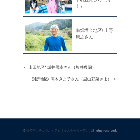
士）
南畑埋金地区/ 上野
康之さん
＜ 山田地区/ 坂井照幸さん（坂井農園）
別所地区/ 高木きよ子さん（里山彩菜きよ） ＞
©
博多南ナチュラルビア＆オイスターガーデン
. all rights reserved.