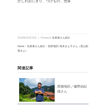
かしわおにぎり、つけもの、惣菜
2018年04月22日 ｜ Posted in
生産者さん紹介
Home
›
生産者さん紹介
›
別所地区/ 高木きよ子さん（里山彩
菜きよ）
関連記事
西畑地区／藤野由紀
雄さん