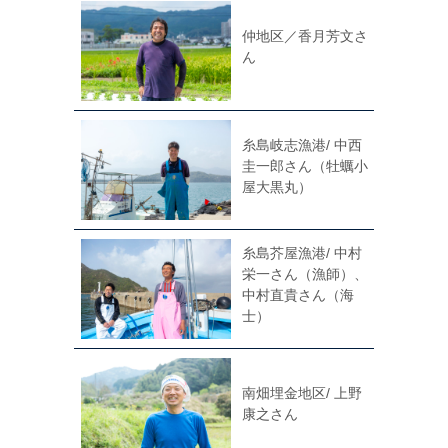
仲地区／香月芳文さ
ん
糸島岐志漁港/ 中西
圭一郎さん（牡蠣小
屋大黒丸）
糸島芥屋漁港/ 中村
栄一さん（漁師）、
中村直貴さん（海
士）
南畑埋金地区/ 上野
康之さん