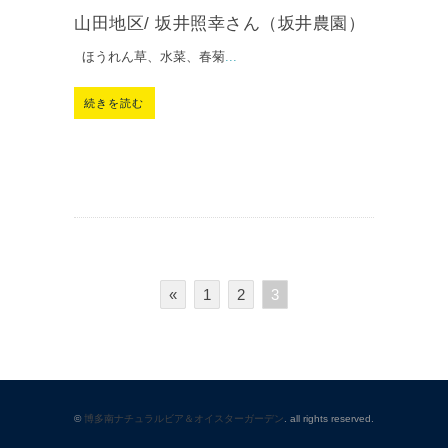
山田地区/ 坂井照幸さん（坂井農園）
ほうれん草、水菜、春菊
...
続きを読む
«
1
2
3
©
博多南ナチュラルビア＆オイスターガーデン
. all rights reserved.