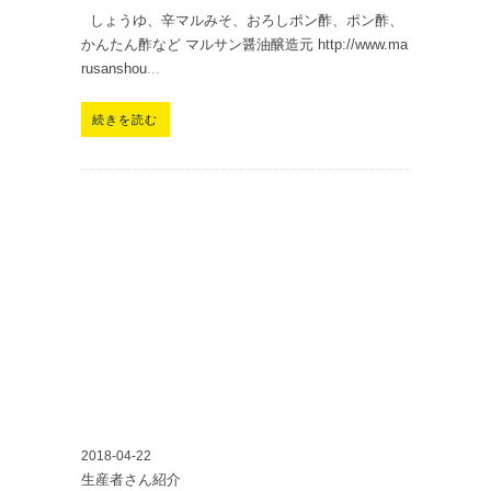
しょうゆ、辛マルみそ、おろしポン酢、ポン酢、
かんたん酢など マルサン醤油醸造元 http://www.ma
rusanshou
...
続きを読む
2018-04-22
生産者さん紹介