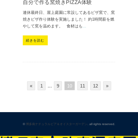
自分で作る窯焼きPIZZA体験
連休最終日、屋上庭園に常設してあるピザ窯で、窯
焼きピザ作り体験を実施しました！ 約1時間薪を燃
やして窯を温めます。 食材はも
...
続きを読む
«
1
…
9
10
11
12
»
©
博多南ナチュラルビア＆オイスターガーデン
. all rights reserved.