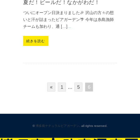
夏だ！ビールだ！なかがわだ！
ついにオープン日決まりました🎉 沢山の方々の想
いと汗が詰まったビアガーデン🌴 今年は糸島漁師
チームも加わり、通 […]
...
続きを読む
«
1
…
5
6
©
博多南ナチュラルビアガーデン
. all rights reserved.