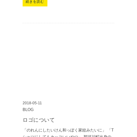
続きを読む
2018-05-11
BLOG
ロゴについて
「のれんにしたいけん和っぽく家紋みたいに」 「T
シャツにしてもカッコいいやつ」 那珂川町出身の