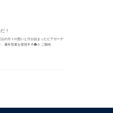
わだ！
 沢山の方々の想いと汗が詰まったビアガーデ
、通年営業を実現🥦🍅🎃⛄ ご期待
...