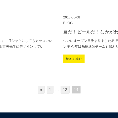
2018-05-08
BLOG
夏だ！ビールだ！なかが
」 「Tシャツにしてもカッコいい
ついにオープン日決まりました🎉
山直矢先生にデザインしてい
...
ン🌴 今年は糸島漁師チームも加わり
続きを読む
«
1
…
13
14