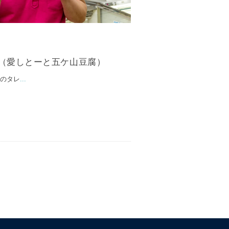
ん（愛しとーと五ケ山豆腐）
山のタレ
...