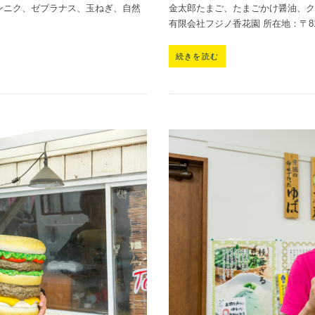
ンニク、ゼブラナス、玉ねぎ、自然
金太郎たまご、たまごかけ醤油、
有限会社フジノ香花園 所在地：〒811
続きを読む