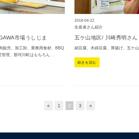
2018-04-22
生産者さん紹介
AGAWA市場うしじま
五ケ山地区/ 川崎秀明さ
肉販売、加工卸、業務用食材、BBQ
絹豆腐、木綿豆腐、厚揚げ、五ケ
営管理。那珂川町はもちろん
...
続きを読む
«
1
2
3
»