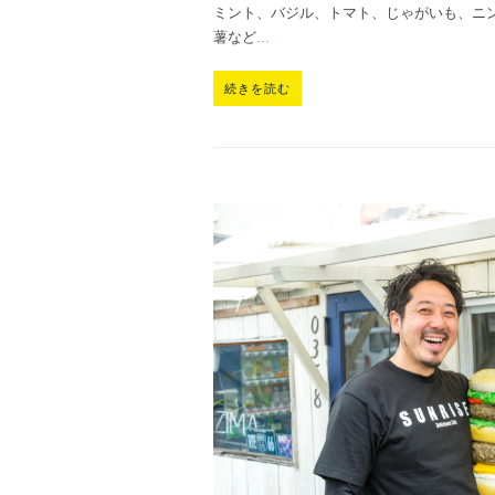
ミント、バジル、トマト、じゃがいも、ニ
薯など
...
続きを読む