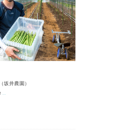
ん（坂井農園）
！
...