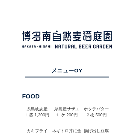
メニューOY
FOOD
糸島岐志産
糸島産サザエ
ホタテバター
１盛 1,200円
１ ケ 200円
２枚 500円
カキフライ
ネギトロ丼に金
揚げ出し豆腐