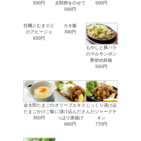
500円
太郎卵をのせて
500円
500円
牡蠣とむきエビ
カキ飯
のアヒージョ
300円
650円
もやしと豚バラ
のマルサンポン
酢炒め鉄板
550円
金太郎たまごの
オリーブエキス
じっくり漬け込
たまごかけご飯
に漬け込んださ
んだジャークチ
350円
っぱり唐揚げ
キン
660円
770円