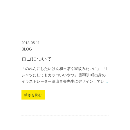
2018-05-11
BLOG
ロゴについて
「のれんにしたいけん和っぽく家紋みたいに」 「T
シャツにしてもカッコいいやつ」 那珂川町出身の
イラストレーター諫山直矢先生にデザインしてい
...
続きを読む