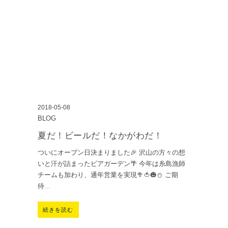
2018-05-08
BLOG
夏だ！ビールだ！なかがわだ！
ついにオープン日決まりました🎉 沢山の方々の想
いと汗が詰まったビアガーデン🌴 今年は糸島漁師
チームも加わり、通年営業を実現🥦🍅🎃⛄ ご期
待
...
続きを読む